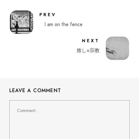
PREV
I am on the fence
NEXT
推し×宗教
LEAVE A COMMENT